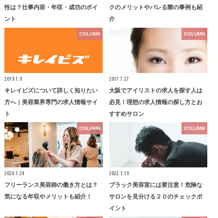
性は？仕事内容・年収・成功のポイ
クのメリットやバレる際の事例も紹
ント
介
COLUMN
COLUMN
2019.1.9
2017.7.27
キレイビズについて詳しく知りたい
大阪でアイリストの求人を探す人は
方へ｜美容業界専門の求人情報サイ
必見！理想の求人情報の探し方とお
ト
すすめサロン
COLUMN
COLUMN
2020.1.24
2022.3.10
フリーランス美容師の働き方とは？
ブラック美容室には要注意！危険な
気になる年収やメリットも紹介！
サロンを見分ける２０のチェックポ
イント