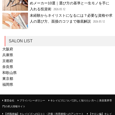
めメーカー10選｜選び方の基準と一生モノを手に
入れる投資術
2026.05.12
未経験からネイリストになるには？必要な資格や求
人の選び方、面接のコツまで徹底解説
2026.05.12
SALON LIST
大阪府
兵庫県
京都府
奈良県
和歌山県
東京都
福岡県
運営会社
プライバシーポリシー
キレイビズについて詳しく知りたい方へ｜美容業界専
門の求人情報サイト
【求職者編】キレイビズへの口コミ・評価｜利用者様へのアンケート
【サロン編】キレイ