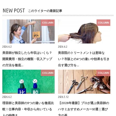
NEW POST
このライターの最新記事
COLUMN
COLUMN
2026.6.2
2026.6.2
美容師が独立したら年収はいくら？
美容院のトリートメントは意味な
開業費用・独立の種類・収入アップ
い？市販との4つの違いや効果を引き
の方法を徹底…
出す選び方を…
COLUMN
COLUMN
2026.6.2
2026.5.12
理容師と美容師の9つの違いを徹底比
【2026年最新】プロが選ぶ美容師の
較！仕事内容・年収から向いている
ハサミおすすめメーカー10選｜選び
人の特徴ま…
方の基…