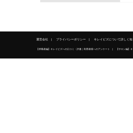
運営会社
プライバシーポリシー
キレイビズについて詳しく知
【求職者編】キレイビズへの口コミ・評価｜利用者様へのアンケート
【サロン編】キ