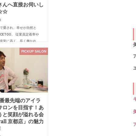
さんへ直接お伺いし
☆☆
8
で愛され、幸せが自然と
ACETOO。 従業員定着率や
非常に高く、長く働かれ
タッフさんが多いサロン
PICKUP SALON
1年前にはオーナーの岩越さ
を聞きましたが、今回は
さんを中心に話を聞い…
1番最先端のアイラ
サロンを目指す！あ
うと笑顔が溢れる会
rall 京都店」の魅力
！