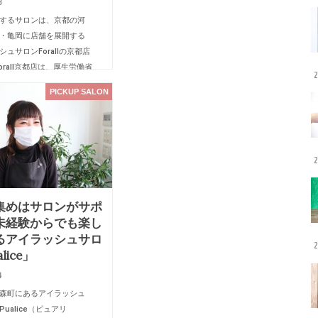
3
するサロンは、京都の河
・亀岡に店舗を展開する
ュサロンForallの京都店
orall京都店は、厚生労働省
2
育プログラムにのっとっ
PICKUP SALON
提供しているサロンで、
安全』はもちろ…
2
集めはサロンがサポ
未経験からでも楽し
るアイラッシュサロ
2
lice」
4
森町にあるアイラッシュ
ualice（ピュアリ