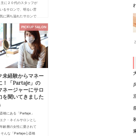
 主に２０代のスタッフが
いるサロンで、明るい雰
気に満ち溢れたサロンで
タッフ同士がとても仲良く
PICKUP SALON
なども積極的に行ってい
2
ク未経験からマネー
！「Partaje」の
マネージャーにサロ
力を聞いてきました
6
橋にある「Partaje」
エク・ネイルサロンとし
年齢層の女性に愛されて
そんな「Partaje心斎橋