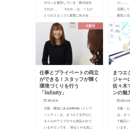
サロンを運営している「株式会社
ス）」。
そわか」。 「そわか」は、一人ひ
活躍して
とりのスタッフと真摯に向き合
囲気と活
い、スタッフ全員が楽しく働ける
す。 ス
大阪府
環境づくりに取り組んでいます。
イベント
また、初心…
るの…
仕事とプライベートの両立
まつエ
ができる！スタッフが輝く
ジャーに
環境づくりを行う
佐々木
「Infinity」
ンの魅
2017.03.10
2016.12.0
大阪・難波にあるInfinity（インフ
大阪・心斎
ィニティ）は、まつエクを中心に
は、まつ
ネイルやアイブロウも併設されて
て幅広い
いるサロンです。 明るくやる気に
います。 