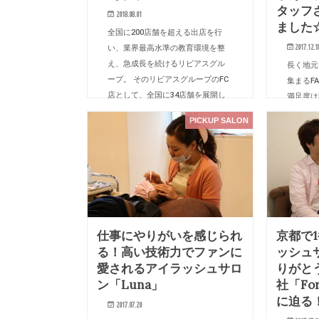
タッフ
2018.08.01
ました
全国に200店舗を超える出店を行
2017.12.1
い、業界最高水準の教育環境を整
え、急成長を続けるリビアスグル
長く地元
ープ。 そのリビアスグループのFC
集まるF
店として、全国に34店舗を展開し
満足度は
ているのが「株式会社そわか」で
ているス
PICKUP SALON
す。 「理美容師の物心両面での
です。 
豊…
んから話
スタッフ
仕事にやりがいを感じられ
京都で
る！高い技術力でファンに
ッシュ
愛されるアイラッシュサロ
りがと
ン「Luna」
社「Fo
に迫る
2017.07.20