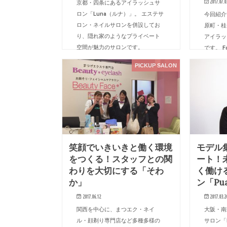
2017.07.0
京都・四条にあるアイラッシュサ
ロン「Luna（ルナ）」。 エステサ
今回紹介
ロン・ネイルサロンを併設してお
原町・桂
り、隠れ家のようなプライベート
アイラッシ
空間が魅力のサロンです。
です。 F
「Luna」は、京都で最初にオープ
認定の教
PICKUP SALON
ンしたアイラッシュサロンで、高
た技術を
い技…
『安心・
笑顔でいきいきと働く環境
モデル
をつくる！スタッフとの関
ート！
わりを大切にする「そわ
く働け
か」
ン「Pua
2017.06.12
2017.03.2
関西を中心に、まつエク・ネイ
大阪・南
ル・顔剃り専門店など多種多様の
サロン「P