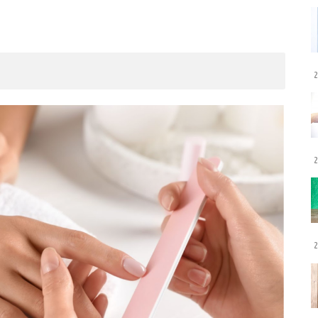
2
2
2