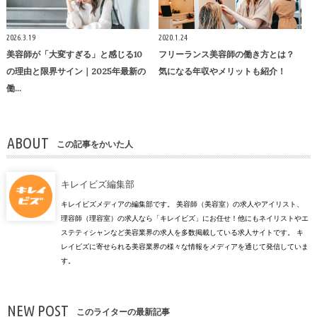
2026.3.19
2020.1.24
美容師が「大変すぎる」と感じる10
フリーランス美容師の働き方とは？
の理由と限界サイン｜2025年最新の
気になる年収やメリットも紹介！
働…
ABOUT
この記事をかいた人
キレイビズ編集部
キレイビズメディアの編集部です。 美容師（美容室）の求人やアイリスト、
理容師（理容室）の求人なら「キレイビズ」にお任せ！他にもネイリストやエ
ステティシャンなど美容業界の求人を多数掲載している求人サイトです。 キ
レイビズに寄せられる美容業界の様々な情報をメディアを通じて発信していま
す。
NEW POST
このライターの最新記事