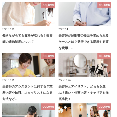
COLUMN
COLUMN
2021.10.21
2022.2.4
働きながらでも資格が取れる！美容
美容師が診断書の提出を求められる
師の通信制度について
ケースとは？発行できる場所や必要
な費用、…
COLUMN
COLUMN
2023.10.31
2025.10.26
美容師のアシスタントは何する？業
美容師とアイリスト、どちらを選
務内容や給料、スタイリストになる
ぶ？違い・仕事内容・キャリアを徹
方法など…
底比較！
COLUMN
COLUMN