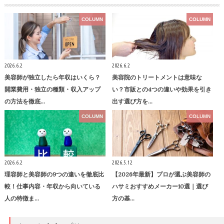
COLUMN
COLUMN
2026.6.2
2026.6.2
美容師が独立したら年収はいくら？
美容院のトリートメントは意味な
開業費用・独立の種類・収入アップ
い？市販との4つの違いや効果を引き
の方法を徹底…
出す選び方を…
COLUMN
COLUMN
2026.6.2
2026.5.12
理容師と美容師の9つの違いを徹底比
【2026年最新】プロが選ぶ美容師の
較！仕事内容・年収から向いている
ハサミおすすめメーカー10選｜選び
人の特徴ま…
方の基…