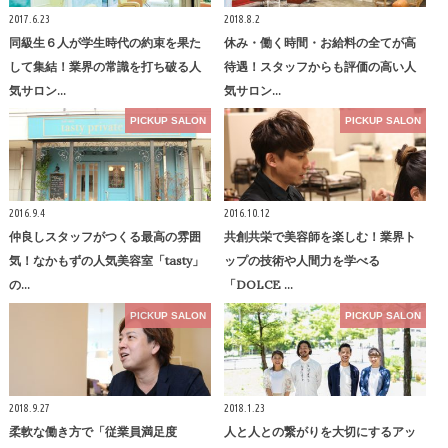
2017.6.23
2018.8.2
同級生６人が学生時代の約束を果た
休み・働く時間・お給料の全てが高
して集結！業界の常識を打ち破る人
待遇！スタッフからも評価の高い人
気サロン…
気サロン…
PICKUP SALON
PICKUP SALON
2016.9.4
2016.10.12
仲良しスタッフがつくる最高の雰囲
共創共栄で美容師を楽しむ！業界ト
気！なかもずの人気美容室「tasty」
ップの技術や人間力を学べる
の…
「DOLCE …
PICKUP SALON
PICKUP SALON
2018.9.27
2018.1.23
柔軟な働き方で「従業員満足度
人と人との繋がりを大切にするアッ