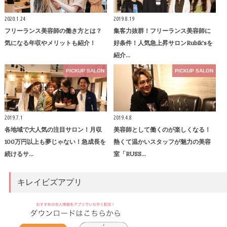
2020.1.24
2019.8.19
フリーランス美容師の働き方とは？
集客力抜群！フリーランス美容師に
気になる年収やメリットも紹介！
好条件！人気急上昇サロンRubik'sを
紹介…
PICKUP SALON
PICKUP SALON
2019.7.1
2019.4.8
各地域で大人気の注目サロン！月収
美容師として働くのが楽しくなる！
100万円以上も夢じゃない！急成長を
熱くて温かいスタッフが魅力の美容
続けるサ…
室「RUSS…
キレイビズアプリ