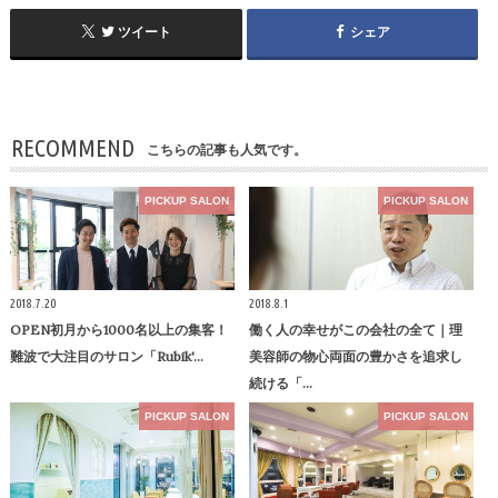
ツイート
シェア
RECOMMEND
こちらの記事も人気です。
PICKUP SALON
PICKUP SALON
2018.7.20
2018.8.1
OPEN初月から1000名以上の集客！
働く人の幸せがこの会社の全て｜理
難波で大注目のサロン「Rubik'…
美容師の物心両面の豊かさを追求し
続ける「…
PICKUP SALON
PICKUP SALON