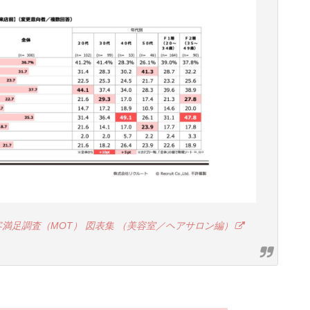
客満足調査（MOT） 図表集 （美容室／ヘアサロン編）