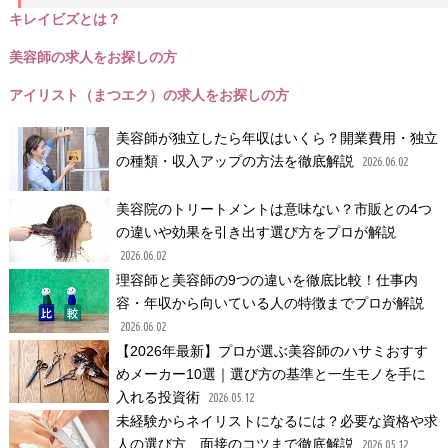
キレイビズとは？
美容師の求人をお探しの方
アイリスト（まつエク）の求人をお探しの方
美容師が独立したら年収はいくら？開業費用・独立
の種類・収入アップの方法を徹底解説
2026.06.02
美容院のトリートメントは意味ない？市販との4つ
の違いや効果を引き出す選び方をプロが解説
2026.06.02
理容師と美容師の9つの違いを徹底比較！仕事内
容・年収から向いている人の特徴までプロが解説
2026.06.02
【2026年最新】プロが選ぶ美容師のハサミおすす
めメーカー10選｜選び方の基準と一生モノを手に
入れる投資術
2026.05.12
未経験からネイリストになるには？必要な資格や求
人の選び方、面接のコツまで徹底解説
2026.05.12