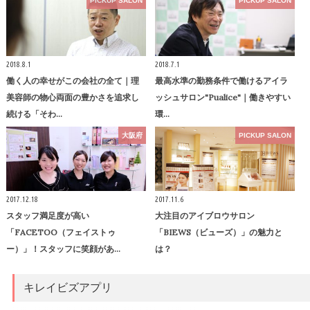
PICKUP SALON
PICKUP SALON
2018.8.1
2018.7.1
働く人の幸せがこの会社の全て｜理
最高水準の勤務条件で働けるアイラ
美容師の物心両面の豊かさを追求し
ッシュサロン"Pualice"｜働きやすい
続ける「そわ…
環…
大阪府
PICKUP SALON
2017.12.18
2017.11.6
スタッフ満足度が高い
大注目のアイブロウサロン
「FACETOO（フェイストゥ
「BIEWS（ビューズ）」の魅力と
ー）」！スタッフに笑顔があ…
は？
キレイビズアプリ