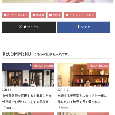
PICKUP SALON
大阪府
兵庫県
アイラッシュサロン
ツイート
シェア
RECOMMEND
こちらの記事も人気です。
PICKUP SALON
PICKUP SALON
2018.8.8
2017.4.10
女性美容師を応援する！徹底した女
永続する美容室をスタッフと一緒に
性目線でお店づくりをする美容室
作りたい！地元で長く愛される
「emt」…
「atori…