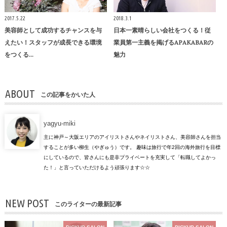
2017.5.22
2018.3.1
美容師として成功するチャンスを与
日本一素晴らしい会社をつくる！従
えたい！スタッフが成長できる環境
業員第一主義を掲げるAPAKABARの
をつくる…
魅力
ABOUT
この記事をかいた人
yagyu-miki
主に神戸～大阪エリアのアイリストさんやネイリストさん、美容師さんを担当
することが多い柳生（やぎゅう）です。 趣味は旅行で年2回の海外旅行を目標
にしているので、皆さんにも是非プライベートを充実して「転職してよかっ
た！」と言っていただけるよう頑張ります☆☆
NEW POST
このライターの最新記事