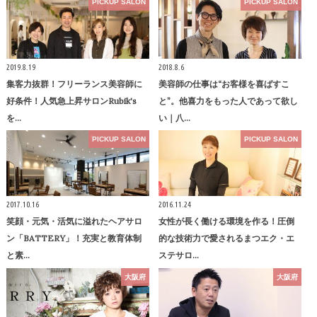
PICKUP SALON
PICKUP SALON
2019.8.19
2018.8.6
集客力抜群！フリーランス美容師に
美容師の仕事は“お客様を喜ばすこ
好条件！人気急上昇サロンRubik's
と”。他喜力をもった人であって欲し
を…
い｜八…
PICKUP SALON
PICKUP SALON
2017.10.16
2016.11.24
笑顔・元気・活気に溢れたヘアサロ
女性が長く働ける環境を作る！圧倒
ン「BATTERY」！充実と教育体制
的な技術力で愛されるまつエク・エ
と素…
ステサロ…
大阪府
大阪府